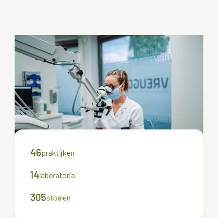
46
praktijken
14
laboratoria
305
stoelen